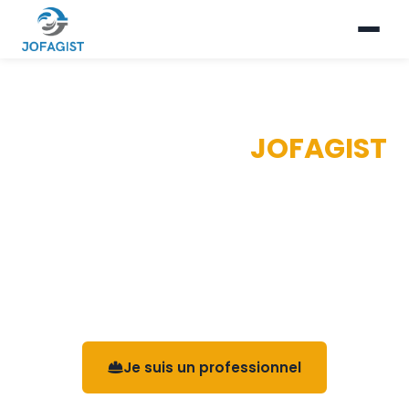
Bienvenue chez
JOFAGIST
Tuyauterie industrielle pour les professionnels,
salles de bains clés en main pour les
particuliers : dites-nous qui vous êtes pour
découvrir l'offre qui vous concerne.
Je suis un professionnel